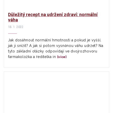
Důležitý recept na udržení zdraví: normální
váha
18. 1. 2022
Jak dosáhnout normální hmotnosti a pokud je vyšší,
jak ji snížit? A jak si potom vysněnou váhu udržet? Na
tyto základní otázky odpovídají ve dvojrozhovoru
farmakoložka a ředitelka in
[více]