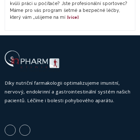
kvůli práci u počítače? Jste profesionální sportovec?
Máme pro vás program šetrné a bezpečné léčby,
který vám „ušijeme na mí
[více]
Díky nutriční farmakologii optimalizujeme imunitní,
nervový, endokrinní a gastrointestinální systém našich
pacientů. Léčíme i bolesti pohybového aparátu.