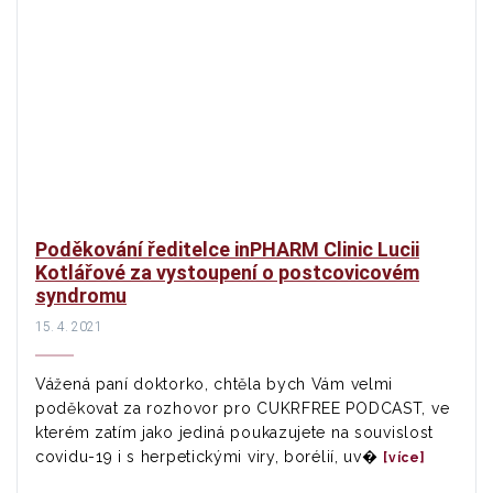
Poděkování ředitelce inPHARM Clinic Lucii
Kotlářové za vystoupení o postcovicovém
syndromu
15. 4. 2021
Vážená paní doktorko, chtěla bych Vám velmi
poděkovat za rozhovor pro CUKRFREE PODCAST, ve
kterém zatím jako jediná poukazujete na souvislost
covidu-19 i s herpetickými viry, borélií, uv�
[více]