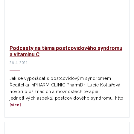
Podcasty na téma postcovidového syndromu
a vitaminu C
26. 4. 2021
Jak se vypořádat s postcovidovým syndromem
Ředitelka inPHARM CLINIC PharmDr. Lucie Kotlářová
hovoří o příznacích a možnostech terapie
jednotlivých aspektů postcovidového syndromu. http
[více]