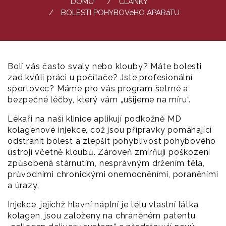
DOMŮ
ČLÁNKY
BOLESTI POHYBOVéHO APARáTU
Bolí vás často svaly nebo klouby? Máte bolesti
zad kvůli práci u počítače? Jste profesionální
sportovec? Máme pro vás program šetrné a
bezpečné léčby, který vám „ušijeme na míru“.
Lékaři na naší klinice aplikují podkožně MD
kolagenové injekce, což jsou přípravky pomáhající
odstranit bolest a zlepšit pohyblivost pohybového
ústrojí včetně kloubů. Zároveň zmírňují poškození
způsobená stárnutím, nesprávným držením těla,
průvodními chronickými onemocněními, poraněními
a úrazy.
Injekce, jejichž hlavní náplní je tělu vlastní látka
kolagen, jsou založeny na chráněném patentu