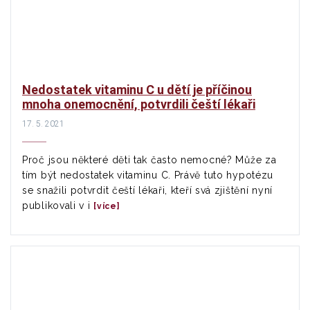
Nedostatek vitaminu C u dětí je příčinou
mnoha onemocnění, potvrdili čeští lékaři
17. 5. 2021
Proč jsou některé děti tak často nemocné? Může za
tím být nedostatek vitaminu C. Právě tuto hypotézu
se snažili potvrdit čeští lékaři, kteří svá zjištění nyní
publikovali v i
[více]