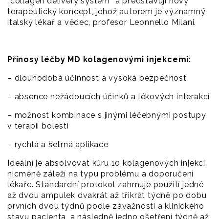
„collagen delivery system“ a představují nový
terapeutický koncept, jehož autorem je významný
italský lékař a vědec, profesor Leonnello Milani.
Přínosy léčby MD kolagenovými injekcemi:
– dlouhodobá účinnost a vysoká bezpečnost
– absence nežádoucích účinků a lékových interakcí
– možnost kombinace s jinými léčebnými postupy
v terapii bolesti
– rychlá a šetrná aplikace
Ideální je absolvovat kúru 10 kolagenových injekcí,
nicméně záleží na typu problému a doporučení
lékaře. Standardní protokol zahrnuje použití jedné
až dvou ampulek dvakrát až třikrát týdně po dobu
prvních dvou týdnů podle závažnosti a klinického
stavu pacienta, a následně jedno ošetření týdně až