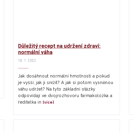
Důležitý recept na udržení zdraví:
normální váha
18. 1. 2022
Jak dosáhnout normální hmotnosti a pokud
je vyšší, jak ji snížit? A jak si potom vysněnou
váhu udržet? Na tyto základní otázky
odpovídají ve dvojrozhovoru farmakoložka a
ředitelka in
[více]