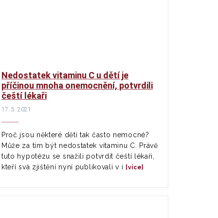
Nedostatek vitaminu C u dětí je
příčinou mnoha onemocnění, potvrdili
čeští lékaři
17. 5. 2021
Proč jsou některé děti tak často nemocné?
Může za tím být nedostatek vitaminu C. Právě
tuto hypotézu se snažili potvrdit čeští lékaři,
kteří svá zjištění nyní publikovali v i
[více]