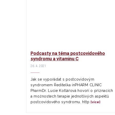
Podcasty na téma postcovidového
syndromu a vitaminu C
26. 4. 2021
Jak se vypořádat s postcovidovým
syndromem Ředitelka inPHARM CLINIC
PharmDr. Lucie Kotlářová hovoří o příznacích
a možnostech terapie jednotlivých aspektů
postcovidového syndromu. http
[více]