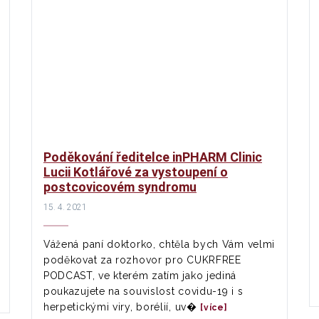
Poděkování ředitelce inPHARM Clinic
Lucii Kotlářové za vystoupení o
postcovicovém syndromu
15. 4. 2021
Vážená paní doktorko, chtěla bych Vám velmi
poděkovat za rozhovor pro CUKRFREE
PODCAST, ve kterém zatím jako jediná
poukazujete na souvislost covidu-19 i s
herpetickými viry, borélií, uv�
[více]