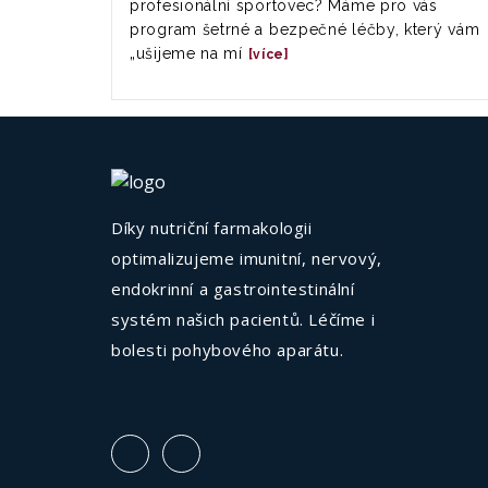
profesionální sportovec? Máme pro vás
program šetrné a bezpečné léčby, který vám
„ušijeme na mí
[více]
Díky nutriční farmakologii
optimalizujeme imunitní, nervový,
endokrinní a gastrointestinální
systém našich pacientů. Léčíme i
bolesti pohybového aparátu.